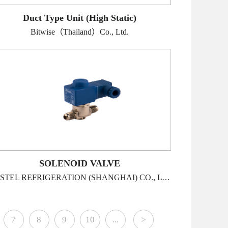
Duct Type Unit (High Static)
Bitwise（Thailand）Co., Ltd.
SOLENOID VALVE
CASTEL REFRIGERATION (SHANGHAI) CO., LTD
7
8
9
10
...
>