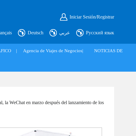
Iniciar Sesión/Registrar
ançais
Deutsch
عربي
Русский язык
FICO
|
Agencia de Viajes de Negocios|
NOTICIAS DE
ial, la WeChat en marzo después del lanzamiento de los