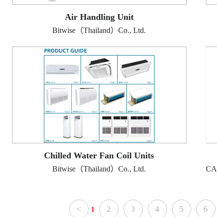
Air Handling Unit
Bitwise（Thailand）Co., Ltd.
Chilled Water Fan Coil Units
Bitwise（Thailand）Co., Ltd.
<
2
3
4
5
6
1