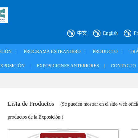
中文
English
Fr
ICIÓN
|
PROGRAMA EXTRANJERO
|
PRODUCTO
|
TRÁ
XPOSICIÓN
|
EXPOSICIONES ANTERIORES
|
CONTACTO
Lista de Productos
(Se pueden mostrar en el sitio web ofic
productos de la Exposición.)