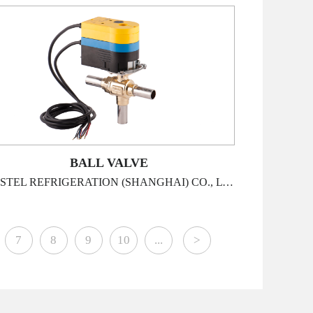
BALL VALVE
CASTEL REFRIGERATION (SHANGHAI) CO., LTD
7
8
9
10
...
>