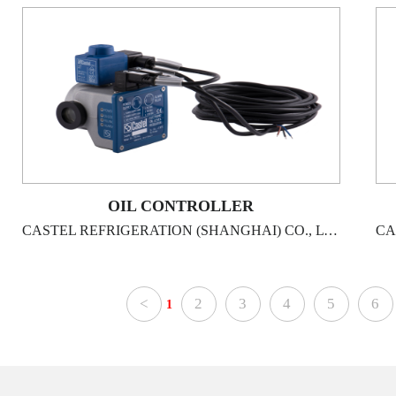
OIL CONTROLLER
CASTEL REFRIGERATION (SHANGHAI) CO., LTD
<
2
3
4
5
6
1