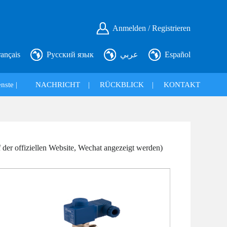
Anmelden / Registrieren
rançais
Русский язык
عربي
Español
nste |
NACHRICHT
|
RÜCKBLICK
|
KONTAKT
der offiziellen Website, Wechat angezeigt werden)