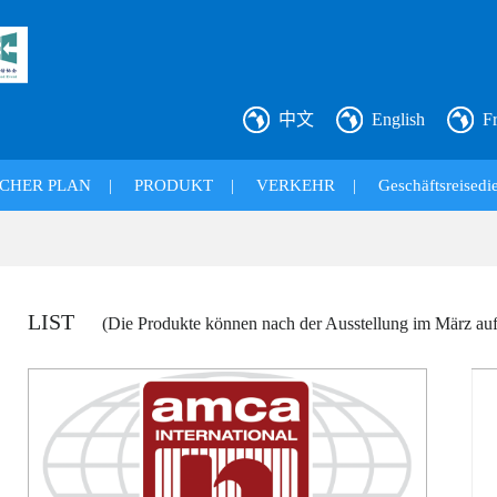
中文
English
F
CHER PLAN
|
PRODUKT
|
VERKEHR
|
Geschäftsreisedie
LIST
(Die Produkte können nach der Ausstellung im März auf 