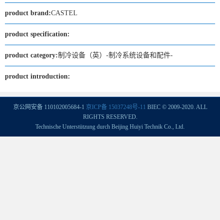
product brand:
CASTEL
product specification:
product category:
制冷设备（英）-制冷系统设备和配件-
product introduction:
京公网安备 110102005684-1
京ICP备 15037248号-11
BIEC © 2009-2020. ALL
RIGHTS RESERVED.
Technische Unterstützung durch Beijing Huiyi Technik Co., Ltd.