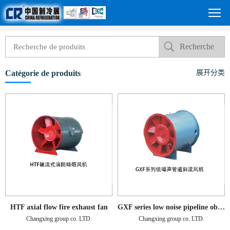
Catégorie de produits
展开分类
HTF axial flow fire exhaust fan
GXF series low noise pipeline oblique flow fan
Changxing group co. LTD.
Changxing group co. LTD.