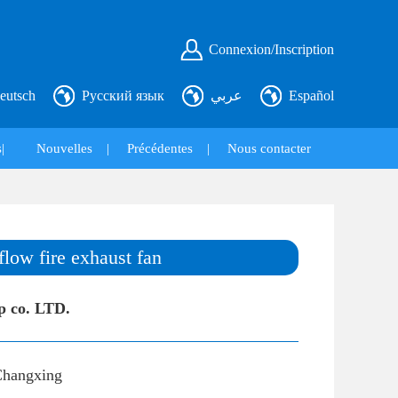
Connexion/Inscription
eutsch
Русский язык
عربي
Español
|
Nouvelles
|
Précédentes
|
Nous contacter
flow fire exhaust fan
p co. LTD.
hangxing