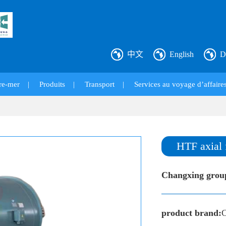
中文
English
D
re-mer
|
Produits
|
Transport
|
Services au voyage d’affaires
HTF axial 
Changxing grou
product brand:
C