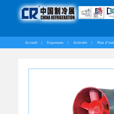
Accueil
|
Exposants
|
Activités
|
Plan d’out