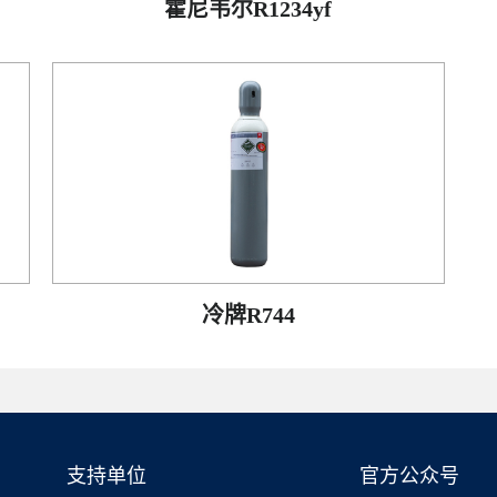
霍尼韦尔R1234yf
冷牌R744
支持单位
官方公众号