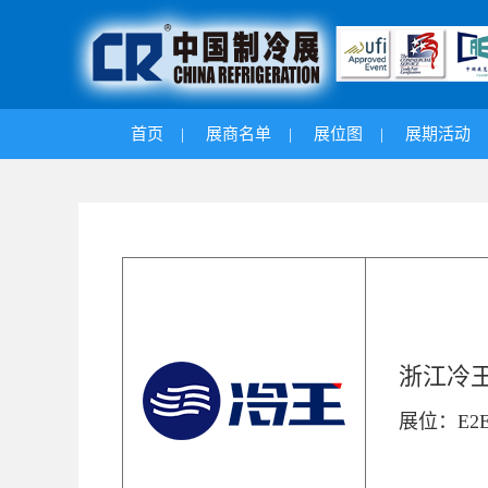
首页
|
展商名单
|
展位图
|
展期活动
浙江冷
展位：E2E