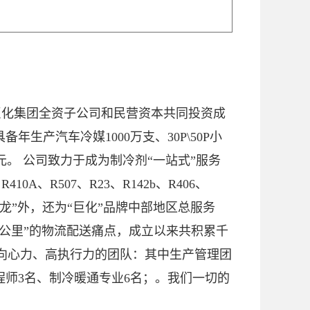
由巨化集团全资子公司和民营资本共同投资成
产汽车冷媒1000万支、30P\50P小
元。 公司致力于成为制冷剂“一站式”服务
A、R507、R23、R142b、R406、
巨氟龙”外，还为“巨化”品牌中部地区总服务
公里”的物流配送痛点，成立以来共积累千
高向心力、高执行力的团队：其中生产管理团
师3名、制冷暖通专业6名；。我们一切的