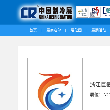
首页
|
展商名单
|
展位图
|
展期活动
浙江巨
展位：A2C