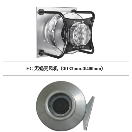
EC 无蜗壳风机（Φ133mm-Φ400mm）