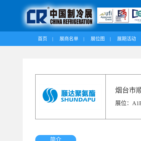
首页
|
展商名单
|
展位图
|
展期活动
烟台市
展位：A1E
简介