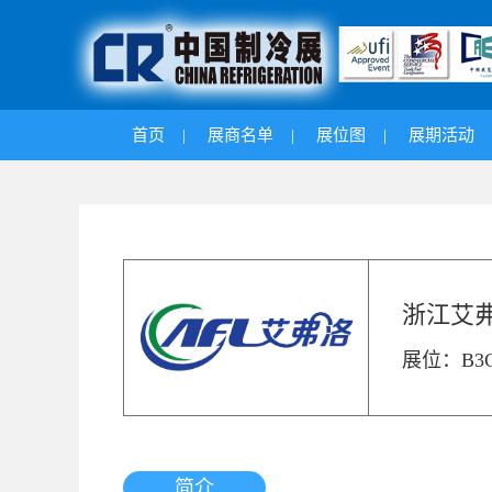
首页
|
展商名单
|
展位图
|
展期活动
浙江艾
展位：B3C
简介