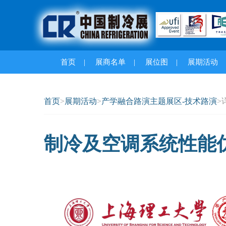
首页
|
展商名单
|
展位图
|
展期活动
首页
>
展期活动
>
产学融合路演主题展区-技术路演
>
制冷及空调系统性能