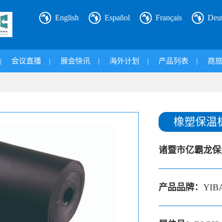
English
Español
Français
Deu
|
会议直播
|
展会快讯
|
海外计划
|
产品列表
|
商
橡塑保温
诸暨市亿霸龙保
产品品牌：
YIB