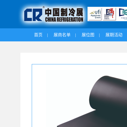
首页
|
展商名单
|
展位图
|
展期活动