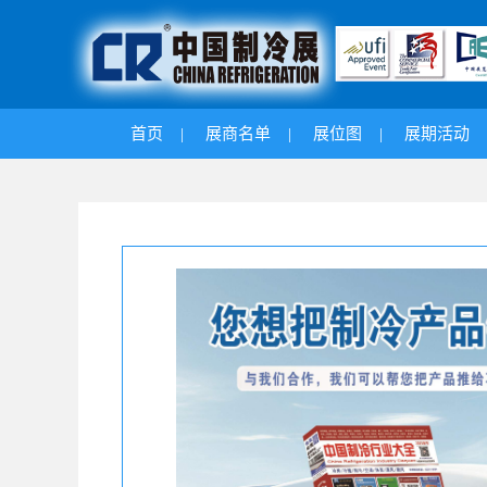
首页
|
展商名单
|
展位图
|
展期活动