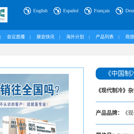
English
Español
Français
Deu
|
会议直播
|
展会快讯
|
海外计划
|
产品列表
|
商
《中国制
《现代制冷》杂
产品品牌：
《现