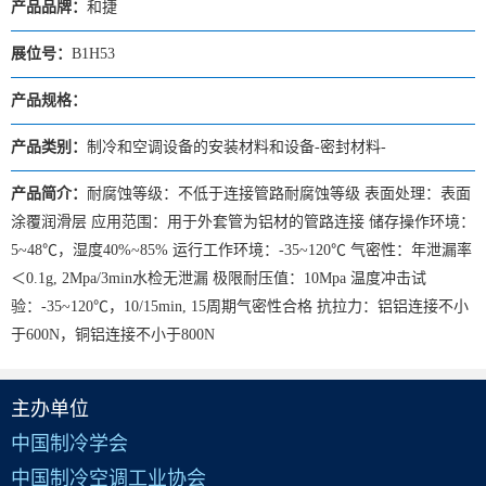
产品品牌：
和捷
展位号：
B1H53
产品规格：
产品类别：
制冷和空调设备的安装材料和设备-密封材料-
产品简介：
耐腐蚀等级：不低于连接管路耐腐蚀等级 表面处理：表面
涂覆润滑层 应用范围：用于外套管为铝材的管路连接 储存操作环境：
5~48℃，湿度40%~85% 运行工作环境：-35~120℃ 气密性：年泄漏率
＜0.1g, 2Mpa/3min水检无泄漏 极限耐压值：10Mpa 温度冲击试
验：-35~120℃，10/15min, 15周期气密性合格 抗拉力：铝铝连接不小
于600N，铜铝连接不小于800N
主办单位
中国制冷学会
中国制冷空调工业协会