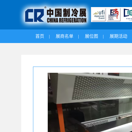
首页
|
展商名单
|
展位图
|
展期活动