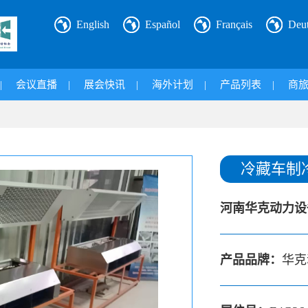
English
Español
Français
Deu
|
会议直播
|
展会快讯
|
海外计划
|
产品列表
|
商
冷藏车制冷
河南华克动力设
产品品牌：
华克