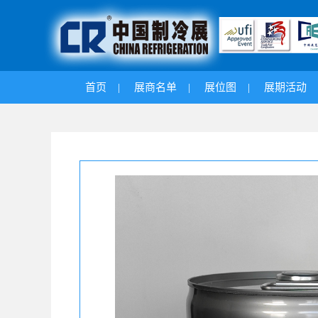
首页
|
展商名单
|
展位图
|
展期活动