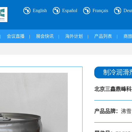
English
Español
Français
Deu
|
会议直播
|
展会快讯
|
海外计划
|
产品列表
|
商
制冷润滑
北京三鑫鼎峰科
产品品牌：
沸雪