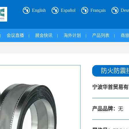
English
Español
Français
Deu
|
会议直播
|
展会快讯
|
海外计划
|
产品列表
|
商
防火防震
宁波华首贸易有
产品品牌：
无