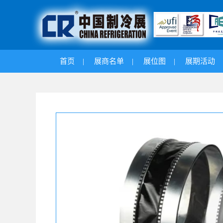
首页
|
展商名单
|
展位图
|
展期活动