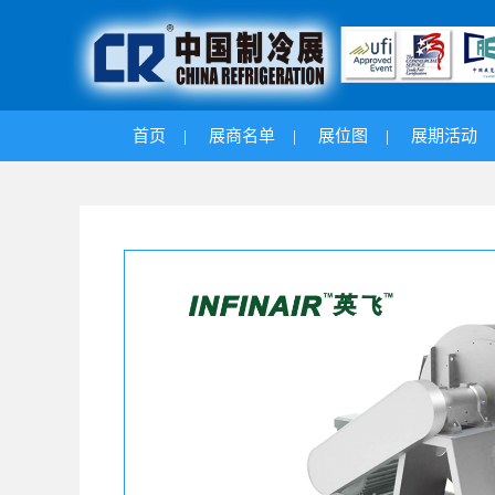
首页
|
展商名单
|
展位图
|
展期活动