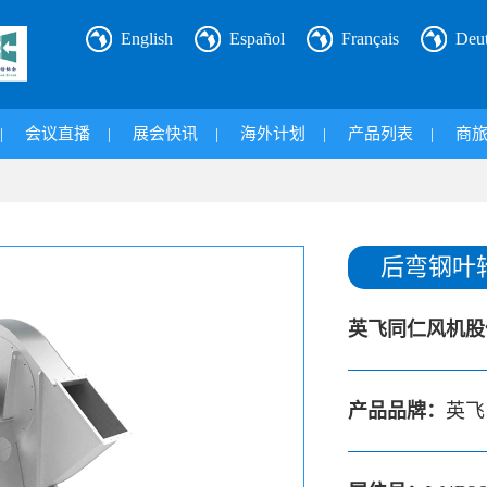
English
Español
Français
Deu
|
会议直播
|
展会快讯
|
海外计划
|
产品列表
|
商
后弯钢叶轮
英飞同仁风机股
产品品牌：
英飞