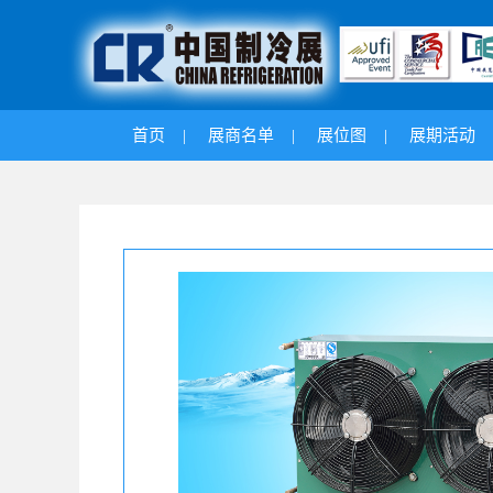
首页
|
展商名单
|
展位图
|
展期活动