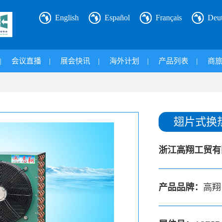
English
Español
Français
Deu
|
会议直播
|
展会快讯
|
海外计划
|
产品列表
|
商
翅片式换
浙江高翔工贸有
产品品牌：
高翔