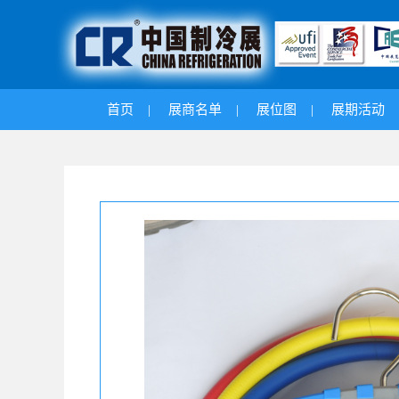
首页
|
展商名单
|
展位图
|
展期活动