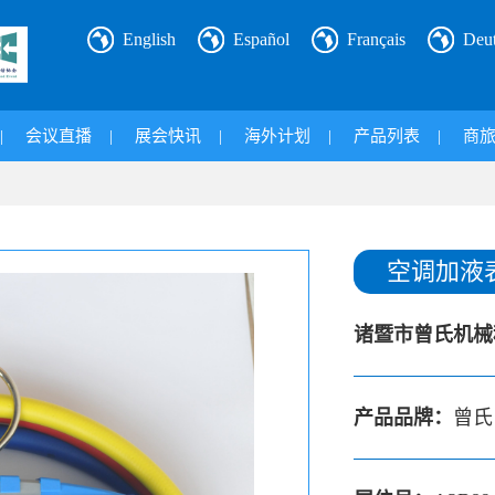
English
Español
Français
Deu
|
会议直播
|
展会快讯
|
海外计划
|
产品列表
|
商
空调加液
诸暨市曾氏机械
产品品牌：
曾氏