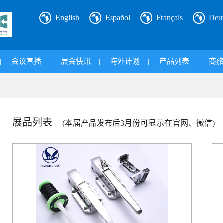
English
Español
Français
Deu
|
会议直播
|
展会快讯
|
海外计划
|
产品列表
|
商
展品列表
(本届产品发布后3月份可显示在官网、微信)