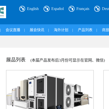
English
Español
Français
Deu
|
会议直播
|
展会快讯
|
海外计划
|
产品列表
|
商
展品列表
(本届产品发布后3月份可显示在官网、微信)