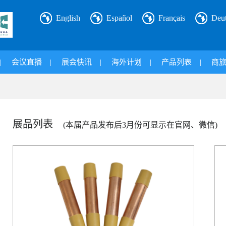
English
Español
Français
Deu
|
会议直播
|
展会快讯
|
海外计划
|
产品列表
|
商
展品列表
(本届产品发布后3月份可显示在官网、微信)