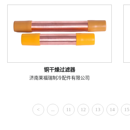
铜干燥过滤器
济南莱福瑞制冷配件有限公司
<
...
11
12
13
14
15