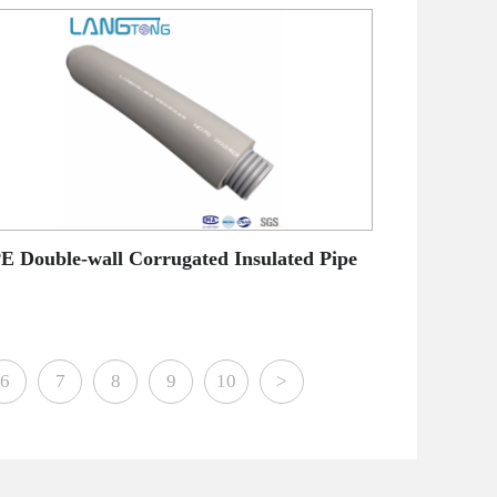
E Double-wall Corrugated Insulated Pipe
6
7
8
9
10
>