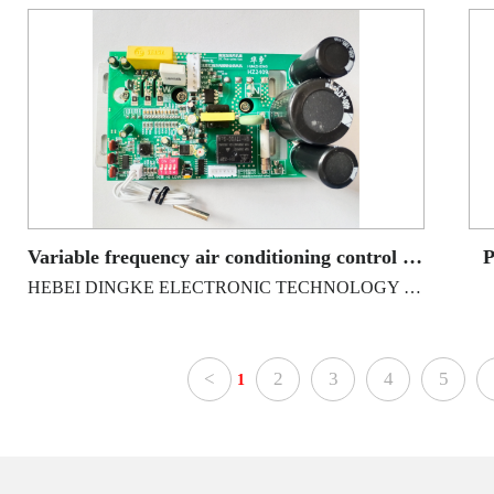
Variable frequency air conditioning control board
P
HEBEI DINGKE ELECTRONIC TECHNOLOGY CO., LTD
<
2
3
4
5
1