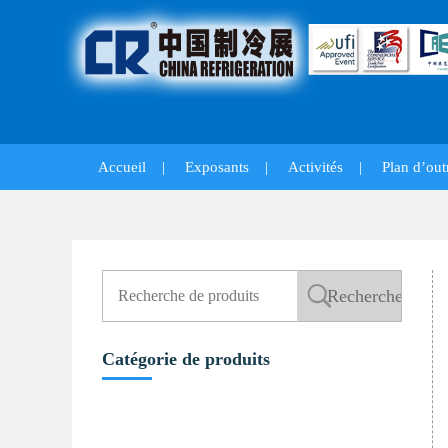
Accueil
|
Exposants
|
Activités
|
Plan d’out
Catégorie de produits