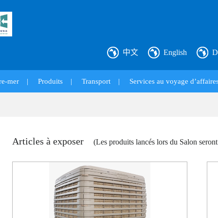
中文
English
D
re-mer
|
Produits
|
Transport
|
Services au voyage d’affaires
Articles à exposer
(Les produits lancés lors du Salon seront