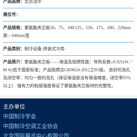
产品品牌：
北京茂华
展位号：
产品规格：
聚氨酯夹芯板50、75、100/125、150、175、200、220mm
厚---940mm宽
产品类别：
制冷设备-拼装式冷库-
产品简介：
聚氨酯夹芯板------保温及阻燃性能：导热系数≤0.021(W／
M·K)低于国家标准；产品阻燃达GB/8624-2012之B1级。 良好的泡孔
及闭空率：均匀一致的泡孔（保证保温层没有保温梯度，闭空率95%
以上） 强有力的粘接强度保证了聚氨酯夹芯板材的完整性。
主办单位
中国制冷学会
中国制冷空调工业协会
北京国际展览中心有限公司