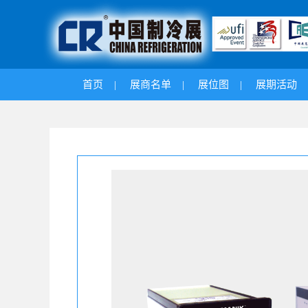
首页
|
展商名单
|
展位图
|
展期活动