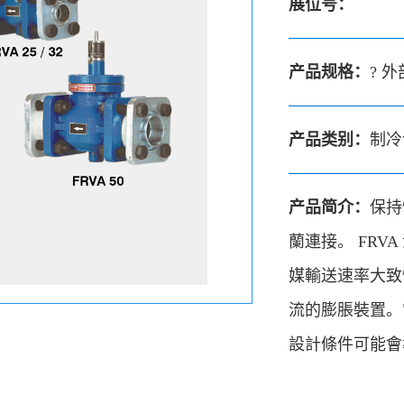
展位号：
产品规格：
? 
产品类别：
制冷
产品简介：
保持
蘭連接。 FR
媒輸送速率大致
流的膨脹裝置。
設計條件可能會