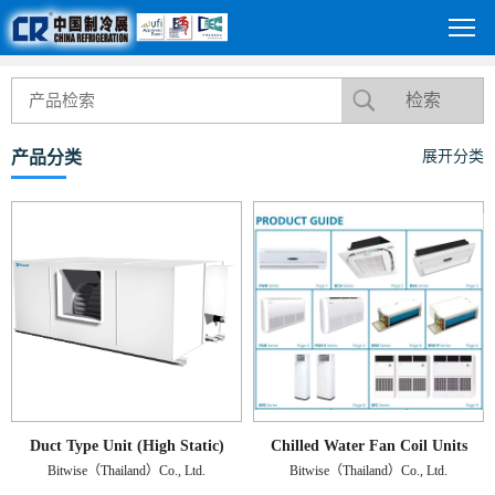
产品分类
展开分类
Duct Type Unit (High Static)
Chilled Water Fan Coil Units
Bitwise（Thailand）Co., Ltd.
Bitwise（Thailand）Co., Ltd.