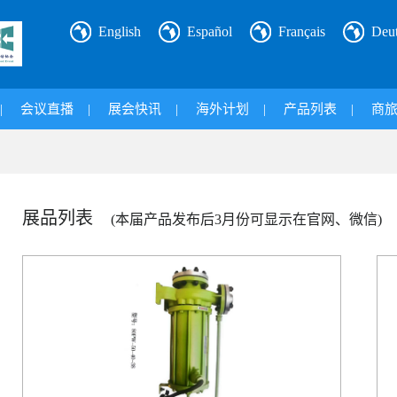
English
Español
Français
Deu
|
会议直播
|
展会快讯
|
海外计划
|
产品列表
|
商
展品列表
(本届产品发布后3月份可显示在官网、微信)