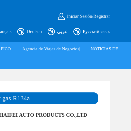
Iniciar Sesión/Registrar
ançais
Deutsch
عربي
Русский язык
FICO
|
Agencia de Viajes de Negocios|
NOTICIAS DE
t gas R134a
AIFEI AUTO PRODUCTS CO.,LTD