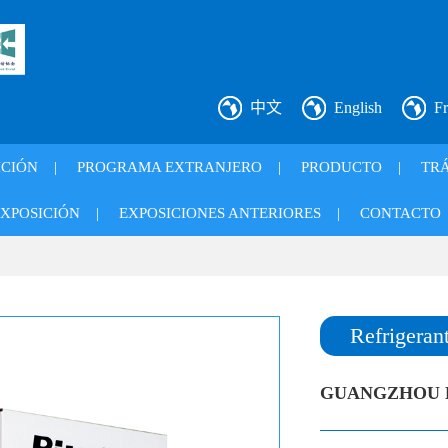
中文
English
Fr
ICIÓN
|
PROGRAMA EXTRANJERO
|
PRODUCTO
|
TRÁ
XPOSICIÓN
|
EXPOSICIONES ANTERIORES
|
CONTACTO
Refrigeran
GUANGZHOU H