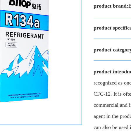
product brand:
B
product specific
product categor
product introduc
recognized as one
CFC-12. It is oft
commercial and in
agent in the produ
can also be used 