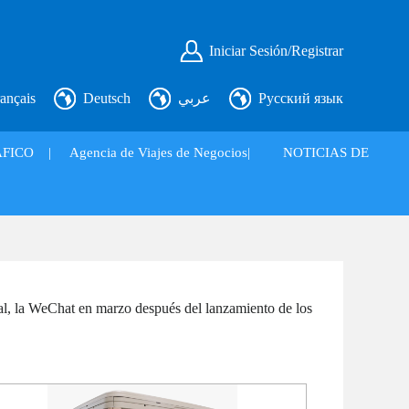
Iniciar Sesión/Registrar
ançais
Deutsch
عربي
Русский язык
FICO
|
Agencia de Viajes de Negocios|
NOTICIAS DE
ial, la WeChat en marzo después del lanzamiento de los