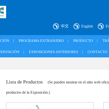
中文
English
Fr
ICIÓN
|
PROGRAMA EXTRANJERO
|
PRODUCTO
|
TRÁ
XPOSICIÓN
|
EXPOSICIONES ANTERIORES
|
CONTACTO
Lista de Productos
(Se pueden mostrar en el sitio web ofic
productos de la Exposición.)