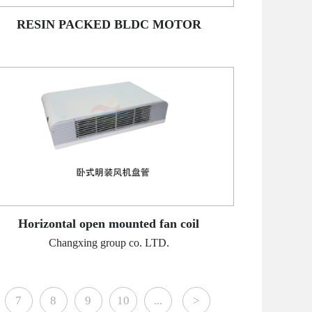
RESIN PACKED BLDC MOTOR
Horizontal open mounted fan coil
Changxing group co. LTD.
7
8
9
10
...
>