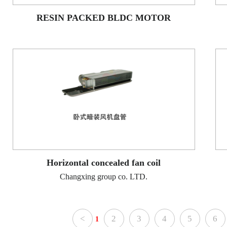
RESIN PACKED BLDC MOTOR
Horizontal concealed fan coil
Changxing group co. LTD.
<
2
3
4
5
6
1