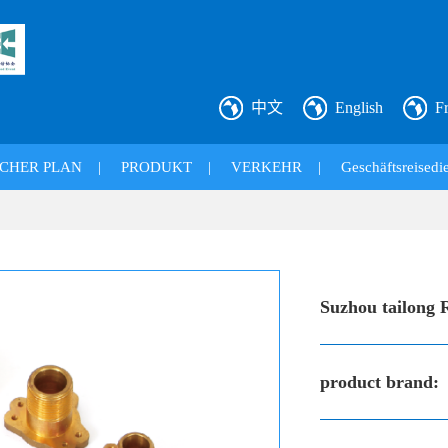
中文
English
F
CHER PLAN
|
PRODUKT
|
VERKEHR
|
Geschäftsreisedie
Suzhou tailong 
product brand: