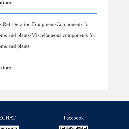
ation:
y:
Refrigeration Equipment-Components for
tems and plants-Miscellaneous components for
tems and plants
tion:
ECHAT
Facebook