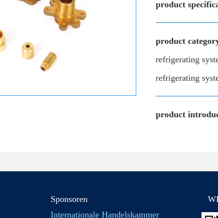
product specific
product categor
refrigerating sys
refrigerating sys
product introduc
Sponsoren
W
Internationale Handelskammer