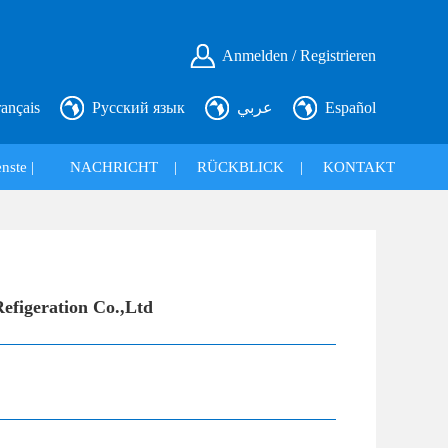
Anmelden / Registrieren
rançais
Русский язык
عربي
Español
nste |
NACHRICHT
|
RÜCKBLICK
|
KONTAKT
Refigeration Co.,Ltd