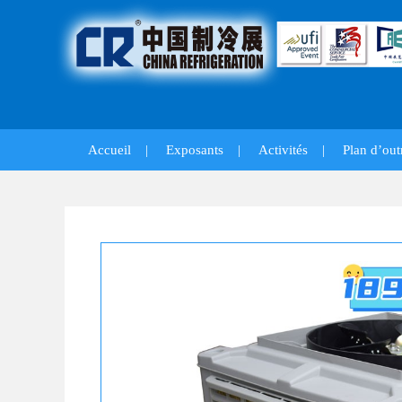
Accueil
|
Exposants
|
Activités
|
Plan d’out