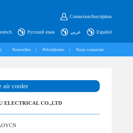
Connexion/Inscription
eutsch
Русский язык
عربي
Español
|
Nouvelles
|
Précédentes
|
Nous contacter
 air cooler
U ELECTRICAL CO.,LTD
AOYCN