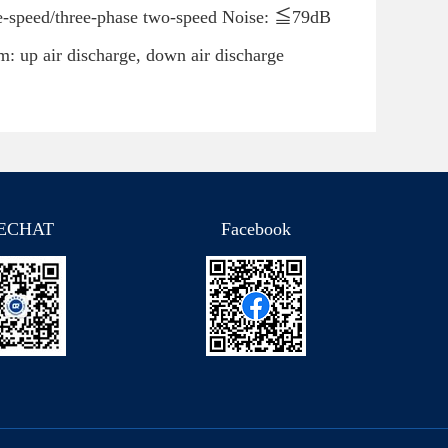
le-speed/three-phase two-speed Noise: ≦79dB
m: up air discharge, down air discharge
ECHAT
Facebook