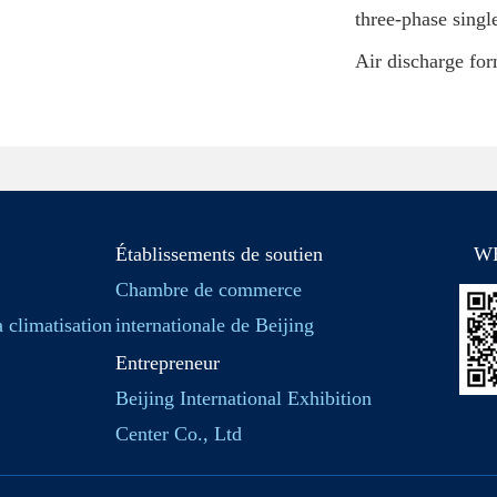
three-phase sing
Air discharge for
Établissements de soutien
W
Chambre de commerce
a climatisation
internationale de Beijing
Entrepreneur
Beijing International Exhibition
Center Co., Ltd