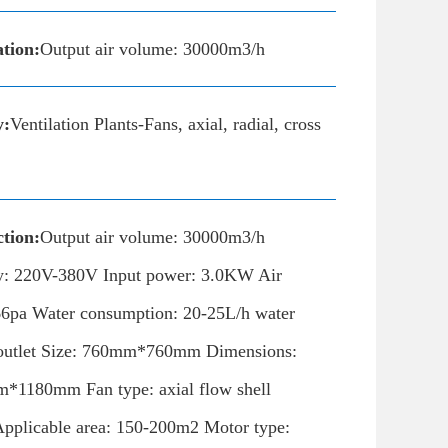
ation:
Output air volume: 30000m3/h
y:
Ventilation Plants-Fans, axial, radial, cross
tion:
Output air volume: 30000m3/h
cy: 220V-380V Input power: 3.0KW Air
66pa Water consumption: 20-25L/h water
r outlet Size: 760mm*760mm Dimensions:
180mm Fan type: axial flow shell
 Applicable area: 150-200m2 Motor type: