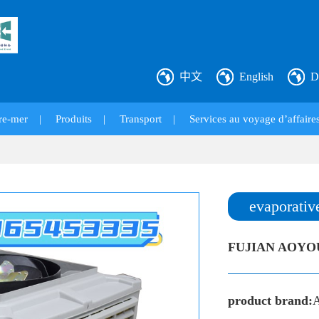
中文
English
D
re-mer
|
Produits
|
Transport
|
Services au voyage d’affaires
evaporative
FUJIAN AOYO
product brand: