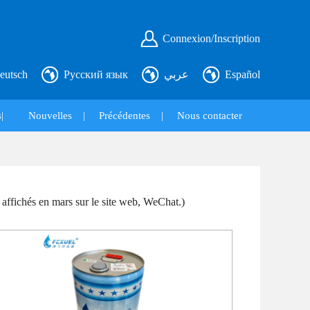
Connexion/Inscription
eutsch
Русский язык
عربي
Español
|
Nouvelles
|
Précédentes
|
Nous contacter
 affichés en mars sur le site web, WeChat.)