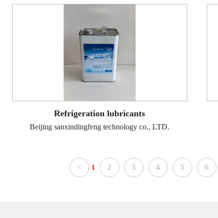
Refrigeration lubricants
Beijing sanxindingfeng technology co., LTD.
<
2
3
4
5
6
1