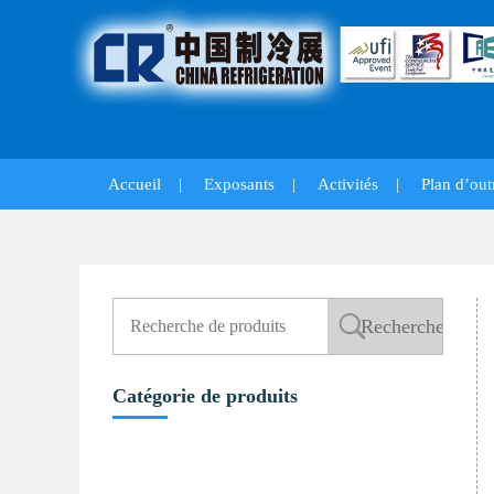
Accueil
|
Exposants
|
Activités
|
Plan d’out
Catégorie de produits