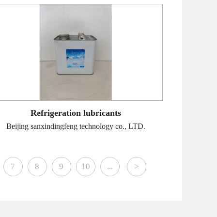
Refrigeration lubricants
Beijing sanxindingfeng technology co., LTD.
7
8
9
10
...
>