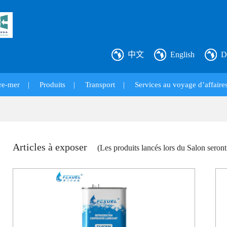
中文
English
D
re-mer
|
Produits
|
Transport
|
Services au voyage d’affaires
Articles à exposer
(Les produits lancés lors du Salon seront