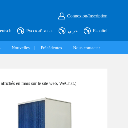
Connexion/Inscription
eutsch
Русский язык
عربي
Español
|
Nouvelles
|
Précédentes
|
Nous contacter
 affichés en mars sur le site web, WeChat.)