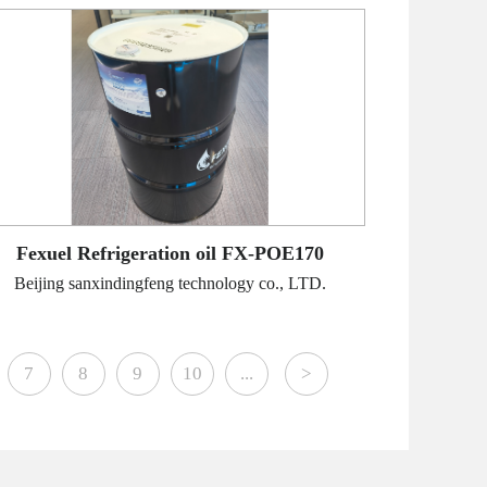
Fexuel Refrigeration oil FX-POE170
Beijing sanxindingfeng technology co., LTD.
7
8
9
10
...
>