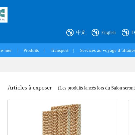
中文
English
D
re-mer
|
Produits
|
Transport
|
Services au voyage d’affaires
Articles à exposer
(Les produits lancés lors du Salon seront