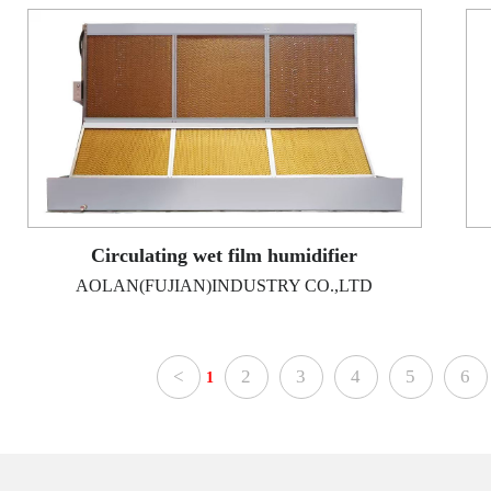
Circulating wet film humidifier
AOLAN(FUJIAN)INDUSTRY CO.,LTD
<
2
3
4
5
6
1