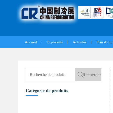
Accueil
|
Exposants
|
Activités
|
Plan d’out
Catégorie de produits